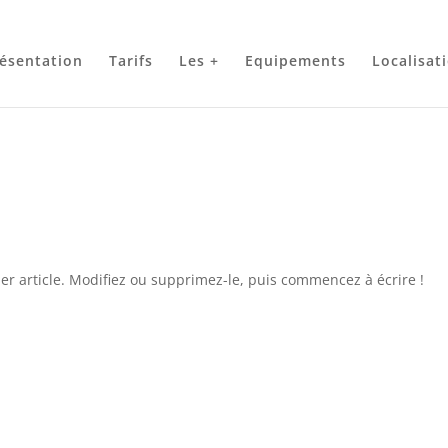
W2ZcXSwk
ésentation
Tarifs
Les +
Equipements
Localisat
er article. Modifiez ou supprimez-le, puis commencez à écrire !