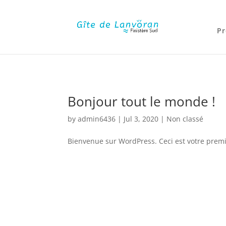
google-site-verification=-ugPD5cLzRWbynoMbWfaakRt9I11ft6PCrz
Pr
Bonjour tout le monde !
by
admin6436
|
Jul 3, 2020
|
Non classé
Bienvenue sur WordPress. Ceci est votre premi