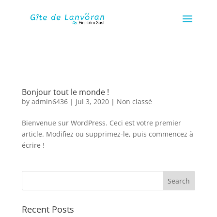
google-site-verification=-
ugPD5cLzRWbynoMbWfaakRt9I11ft6PCrzW2ZcXSwk
Bonjour tout le monde !
by
admin6436
|
Jul 3, 2020
|
Non classé
Bienvenue sur WordPress. Ceci est votre premier
article. Modifiez ou supprimez-le, puis commencez à
écrire !
Recent Posts