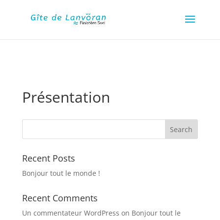
google-site-verification=-
ugPD5cLzRWbynoMbWfaakRt9I11ft6PCrzW2ZcXSwk
Présentation
Recent Posts
Bonjour tout le monde !
Recent Comments
Un commentateur WordPress
on
Bonjour tout le